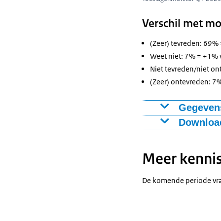
Verschil met mo
(Zeer) tevreden: 69%
Weet niet: 7% = +1% 
Niet tevreden/niet o
(Zeer) ontevreden: 7
Gegevens
Download
Figuur als PNG
(Zeer) t
Meer kennis
Download CSV
Niet tevred
ontev
De komende periode vra
Weet
(Zeer) o