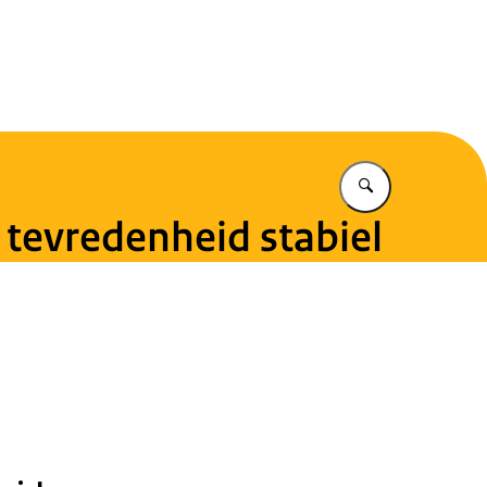
en
Vul in wat u z
tevredenheid stabiel