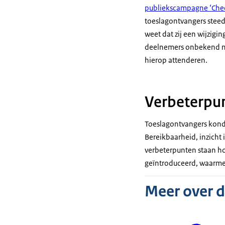
publiekscampagne ‘Chec
toeslagontvangers steed
weet dat zij een wijzigi
deelnemers onbekend met
hierop attenderen.
Verbeterpun
Toeslagontvangers konde
Bereikbaarheid, inzicht
verbeterpunten staan h
geïntroduceerd, waarmee
Meer over 