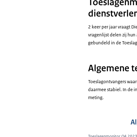
Toeslagenmo
dienstverle
2 keer per jaar vraagt D
vragenlijst delen zij h
gebundeld in de Toeslag
Algemene te
Toeslagontvangers waarde
daarmee stabiel. In de i
meting.
A
Toeslagenmonitor Q4 2023 