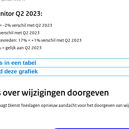
nitor Q2 2023:
 = -2% verschil met Q2 2023
verschil met Q2 2023
ntevreden: 17% = +1% verschil met Q2 2023
% = gelijk aan Q2 2023
 in een tabel
 deze grafiek
Hoe tevreden ben je over het algemeen met de dien
Toeslagen (Q4)?
evreden
69%
 over wijzigingen doorgeven
-bestand
en en niet
17%
reden
agt Dienst Toeslagen opnieuw aandacht voor het doorgeven van wij
 niet
7%
ntevreden
7%