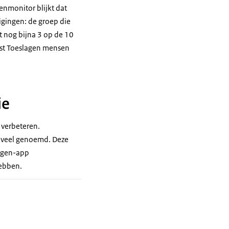
genmonitor blijkt dat
igingen: de groep die
t nog bijna 3 op de 10
nst Toeslagen mensen
ie
 verbeteren.
j veel genoemd. Deze
lagen-app
hebben.