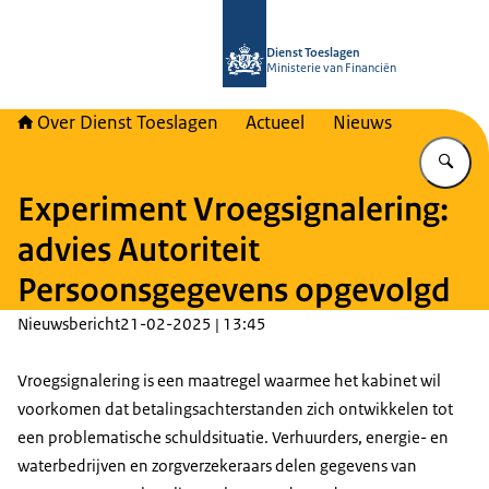
Naar de homepage van Over Toeslag
Dienst Toeslagen
Ministerie van Financiën
Over Dienst Toeslagen
Actueel
Nieuws
Vu
Experiment Vroegsignalering:
advies Autoriteit
Persoonsgegevens opgevolgd
Nieuwsbericht
21-02-2025 | 13:45
Vroegsignalering is een maatregel waarmee het kabinet wil
voorkomen dat betalingsachterstanden zich ontwikkelen tot
een problematische schuldsituatie. Verhuurders, energie- en
waterbedrijven en zorgverzekeraars delen gegevens van