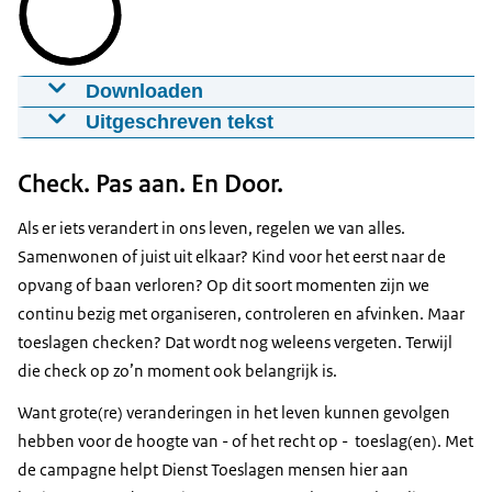
Downloaden
Publiekscampagne najaar 2025
Uitgeschreven tekst
06-10-2025
00:00:27
mp4
16,3 MB
Voice-over: Als er iets verandert in je leven, moet je
Check. Pas aan. En Door.
veel regelen.
Download
Als er iets verandert in ons leven, regelen we van alles.
Ondertiteling
Bij samenwonen, alles verhuisd?
Samenwonen of juist uit elkaar? Kind voor het eerst naar de
srt
0,925 KB
opvang of baan verloren? Op dit soort momenten zijn we
Een extra dag naar de opvang.
continu bezig met organiseren, controleren en afvinken. Maar
Download
toeslagen checken? Dat wordt nog weleens vergeten. Terwijl
Moeder: Heb je alles?j
die check op zo’n moment ook belangrijk is.
Audiobeschrijving
Kind: Check
mp3
0,636 MB
Want grote(re) veranderingen in het leven kunnen gevolgen
hebben voor de hoogte van - of het recht op - toeslag(en). Met
Alfie, kom hier!
Download
de campagne helpt Dienst Toeslagen mensen hier aan
Voice-over: Bij een nieuwe baan, outfit?