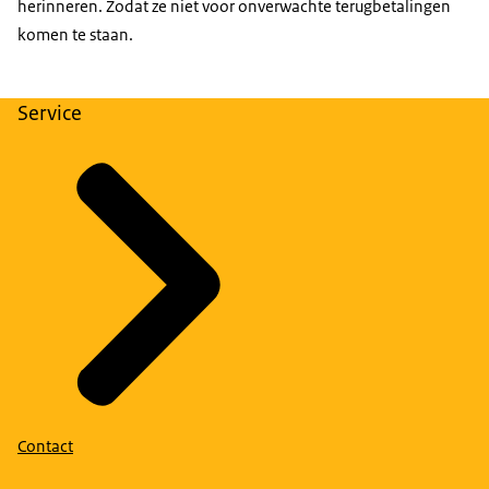
herinneren. Zodat ze niet voor onverwachte terugbetalingen
komen te staan.
Man: Check.
Haar goed?
Service
Check
Voice-over: En wist je dat je bij zo’n verandering
ook je toeslagen moet checken?
O, ja…
Voice-over: Zo ontvang je niet te veel of te weinig
toeslag.
Check het op toeslagen.nl of in de app.
Pas aan. En door.
Contact