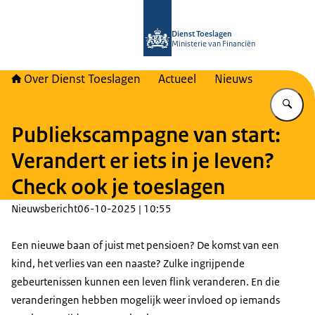
Naar de homepage van Over Toeslag
Dienst Toeslagen
Ministerie van Financiën
Over Dienst Toeslagen
Actueel
Nieuws
Vu
Publiekscampagne van start:
Verandert er iets in je leven?
Check ook je toeslagen
Nieuwsbericht
06-10-2025 | 10:55
Een nieuwe baan of juist met pensioen? De komst van een
kind, het verlies van een naaste? Zulke ingrijpende
gebeurtenissen kunnen een leven flink veranderen. En die
veranderingen hebben mogelijk weer invloed op iemands