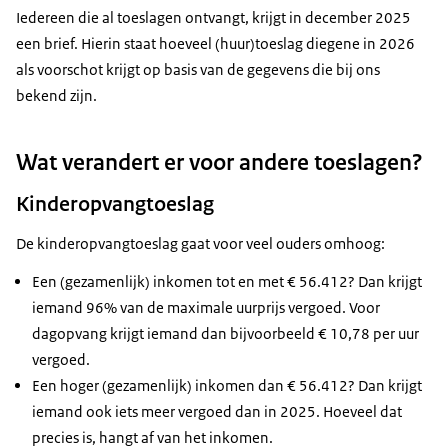
Iedereen die al toeslagen ontvangt, krijgt in december 2025
de huur lager dan de eerdergenoemde bedragen?
een brief. Hierin staat hoeveel (huur)toeslag diegene in 2026
Dan berekenen we de huurtoeslag met de lagere
als voorschot krijgt op basis van de gegevens die bij ons
huur.
bekend zijn.
In 2025 vielen jongeren van 21 en 22 jaar nog onder
de lagere jongerengrens. Maar vanaf 1 januari niet
Wat verandert er voor andere toeslagen?
meer. Hierdoor kunnen jongeren van 21 en 22 jaar in
2026 soms meer huurtoeslag krijgen. Als er meer
Kinderopvangtoeslag
jongeren in 1 huishouden wonen, kijken we naar de
oudste bewoner. Is die bewoner 21 jaar of ouder? Dan
De kinderopvangtoeslag gaat voor veel ouders omhoog:
geldt de hogere grens (€ 932,93) en kunnen zij
Een (gezamenlijk) inkomen tot en met € 56.412? Dan krijgt
mogelijk meer huurtoeslag krijgen. Eventuele
iemand 96% van de maximale uurprijs vergoed. Voor
uitzonderingen staan op toeslagen.nl.
dagopvang krijgt iemand dan bijvoorbeeld € 10,78 per uur
vergoed.
Een hoger (gezamenlijk) inkomen dan € 56.412? Dan krijgt
iemand ook iets meer vergoed dan in 2025. Hoeveel dat
precies is, hangt af van het inkomen.