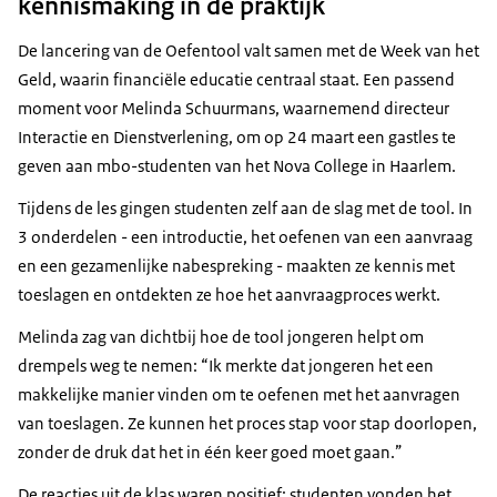
kennismaking in de praktijk
De lancering van de Oefentool valt samen met de Week van het
Geld, waarin financiële educatie centraal staat. Een passend
moment voor Melinda Schuurmans, waarnemend directeur
Interactie en Dienstverlening, om op 24 maart een gastles te
geven aan mbo-studenten van het Nova College in Haarlem.
Tijdens de les gingen studenten zelf aan de slag met de tool. In
3 onderdelen - een introductie, het oefenen van een aanvraag
en een gezamenlijke nabespreking - maakten ze kennis met
toeslagen en ontdekten ze hoe het aanvraagproces werkt.
Jongeren: Zelf oefenen
Melinda zag van dichtbij hoe de tool jongeren helpt om
drempels weg te nemen: “Ik merkte dat jongeren het een
makkelijke manier vinden om te oefenen met het aanvragen
van toeslagen. Ze kunnen het proces stap voor stap doorlopen,
zonder de druk dat het in één keer goed moet gaan.”
De reacties uit de klas waren positief: studenten vonden het