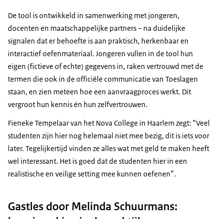
Een toeslag is een bijdrage voor de kosten van je
zorgverzekering of huur.
De tool is ontwikkeld in samenwerking met jongeren,
docenten en maatschappelijke partners – na duidelijke
Ben jij bijna 18?
signalen dat er behoefte is aan praktisch, herkenbaar en
Ben je docent, of begeleid je jongeren?
interactief oefenmateriaal. Jongeren vullen in de tool hun
Op deze site valt van alles te ontdekken over toeslagen
eigen (fictieve of echte) gegevens in, raken vertrouwd met de
en hoe je ze aan kunt vragen.
termen die ook in de officiële communicatie van Toeslagen
staan, en zien meteen hoe een aanvraagproces werkt. Dit
vergroot hun kennis én hun zelfvertrouwen.
Fieneke Tempelaar van het Nova College in Haarlem zegt: “Veel
studenten zijn hier nog helemaal niet mee bezig, dit is iets voor
later. Tegelijkertijd vinden ze alles wat met geld te maken heeft
wel interessant. Het is goed dat de studenten hier in een
realistische en veilige setting mee kunnen oefenen”.
Gastles door Melinda Schuurmans: