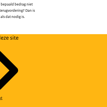
 bepaald bedrag niet
terugvordering? Dan is
ls dat nodig is.
eze site
ht