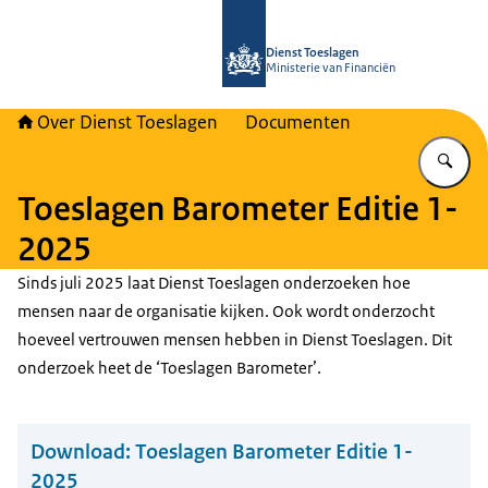
Naar de homepage van Over Toeslag
Dienst Toeslagen
Ministerie van Financiën
Over Dienst Toeslagen
Documenten
Vu
Toeslagen Barometer Editie 1-
2025
Sinds juli 2025 laat Dienst Toeslagen onderzoeken hoe
mensen naar de organisatie kijken. Ook wordt onderzocht
hoeveel vertrouwen mensen hebben in Dienst Toeslagen. Dit
onderzoek heet de ‘Toeslagen Barometer’.
Download:
Toeslagen Barometer Editie 1-
2025