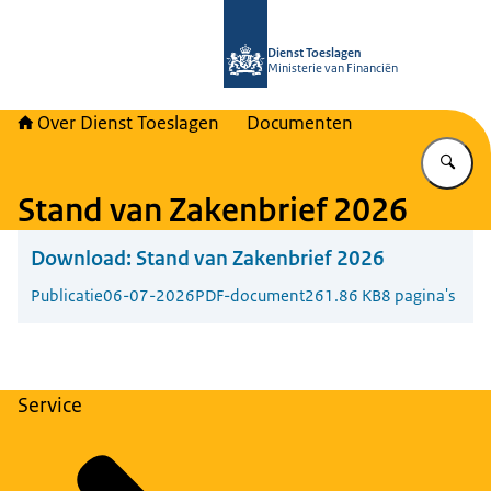
Naar de homepage van Over Toeslag
Dienst Toeslagen
Ministerie van Financiën
Over Dienst Toeslagen
Documenten
Vu
Stand van Zakenbrief 2026
Download:
Stand van Zakenbrief 2026
Publicatie
06-07-2026
PDF-document
261.86 KB
8 pagina's
Service