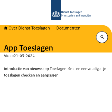
Naar de homepage van Over Toeslag
Dienst Toeslagen
Ministerie van Financiën
Over Dienst Toeslagen
Documenten
Vu
App Toeslagen
Video
21-03-2024
Introductie van nieuwe app Toeslagen. Snel en eenvoudig al je
toeslagen checken en aanpassen.