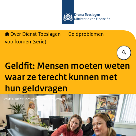
Naar de homepage van Over Toeslag
Dienst Toeslagen
Ministerie van Financiën
Over Dienst Toeslagen
Geldproblemen
voorkomen (serie)
Vu
Geldfit: Mensen moeten weten
waar ze terecht kunnen met
hun geldvragen
Beeld: © Dienst Toeslagen / Jarno Kraayvanger