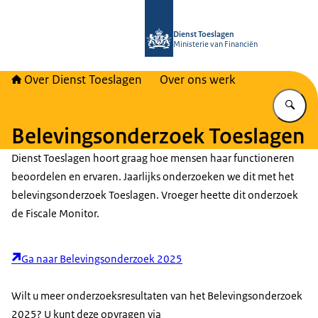
Naar de homepage van Over Toeslag
Dienst Toeslagen
Ministerie van Financiën
Over Dienst Toeslagen
Over ons werk
Vu
Belevingsonderzoek Toeslagen
Dienst Toeslagen hoort graag hoe mensen haar functioneren
beoordelen en ervaren. Jaarlijks onderzoeken we dit met het
belevingsonderzoek Toeslagen. Vroeger heette dit onderzoek
de Fiscale Monitor.
Ga naar Belevingsonderzoek 2025
Wilt u meer onderzoeksresultaten van het Belevingsonderzoek
2025? U kunt deze opvragen via