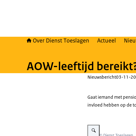
Over Dienst Toeslagen
Actueel
Nie
AOW-leeftijd bereikt?
Nieuwsbericht
03-11-20
Gaat iemand met pensio
invloed hebben op de to
Vergroot afbeelding Een ou
Beeld: © Dienst Toeslagen