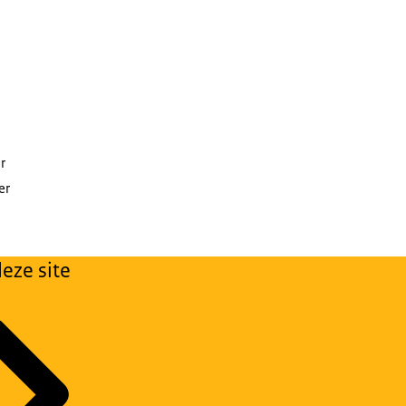
r
er
eze site