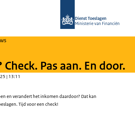
Naar de homepage van Over Toeslag
Dienst Toeslagen
Ministerie van Financiën
uws
 Check. Pas aan. En door.
25 | 13:11
en en verandert het inkomen daardoor? Dat kan
eslagen. Tijd voor een check!
dere vrouw bekijkt de app Toeslagen op haar telefoon