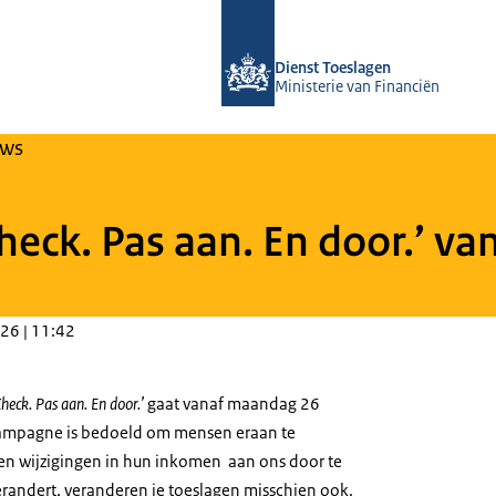
Naar de homepage van Over Toeslag
Dienst Toeslagen
Ministerie van Financiën
uws
ck. Pas aan. En door.’ van
26 | 11:42
Check. Pas aan.
En door.’
gaat vanaf maandag 26
 campagne is bedoeld om mensen eraan te
ren wijzigingen in hun inkomen aan ons door te
erandert, veranderen je toeslagen misschien ook.