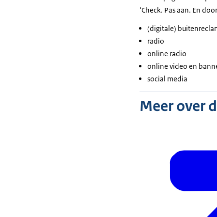
‘Check. Pas aan. En door
(digitale) buitenrecl
radio
online radio
online video en bann
social media
Meer over 