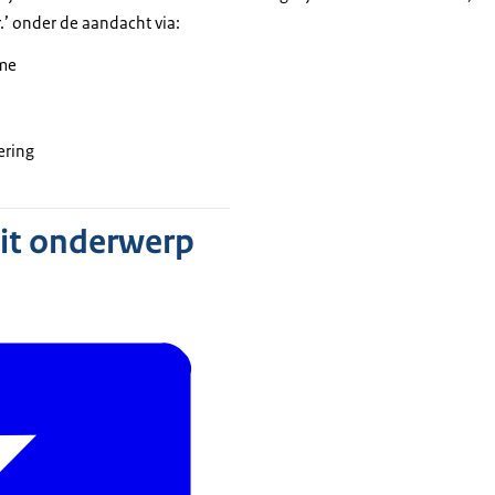
.’ onder de aandacht via:
ame
ering
dit onderwerp