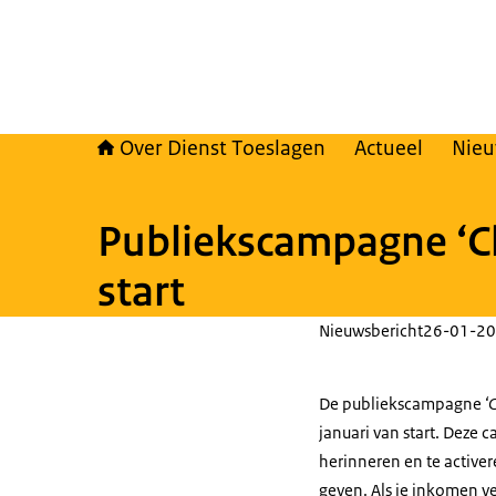
Over Dienst Toeslagen
Actueel
Nie
Publiekscampagne ‘Che
start
Nieuwsbericht
26-01-20
De publiekscampagne
‘
januari van start. Deze
herinneren en te active
geven. Als je inkomen v