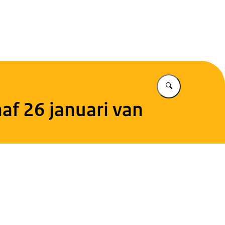
en
Vul in wat u z
af 26 januari van