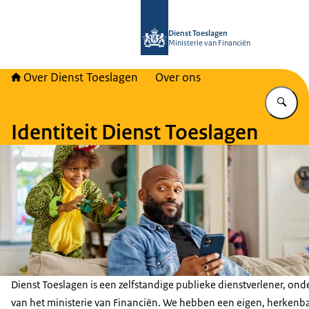
Naar de homepage van Over Toeslag
Dienst Toeslagen
Ministerie van Financiën
Over Dienst Toeslagen
Over ons
Vu
Identiteit Dienst Toeslagen
Dienst Toeslagen is een zelfstandige publieke dienstverlener, ond
van het ministerie van Financiën. We hebben een eigen, herkenb