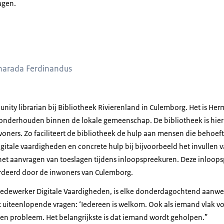
agen.
n Wevers en Charada Ferdinandus
harada Ferdinandus
ity librarian bij Bibliotheek Rivierenland in Culemborg. Het is He
 onderhouden binnen de lokale gemeenschap. De bibliotheek is hierin
oners. Zo faciliteert de bibliotheek de hulp aan mensen die behoe
igitale vaardigheden en concrete hulp bij bijvoorbeeld het invullen 
het aanvragen van toeslagen tijdens inloopspreekuren. Deze inloo
deerd door de inwoners van Culemborg.
edewerker Digitale Vaardigheden, is elke donderdagochtend aanwez
 uiteenlopende vragen: ‘Iedereen is welkom. Ook als iemand vlak vo
een probleem. Het belangrijkste is dat iemand wordt geholpen.”