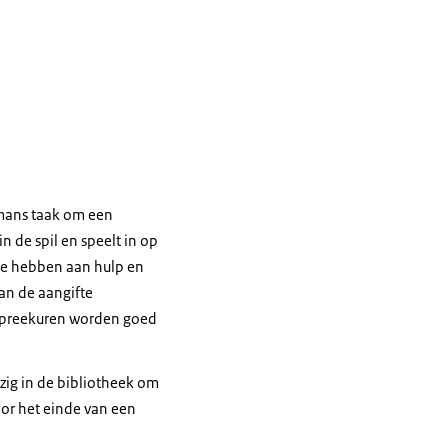
rmans taak om een
 de spil en speelt in op
fte hebben aan hulp en
van de aangifte
pspreekuren worden goed
ig in de bibliotheek om
or het einde van een