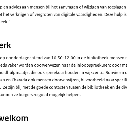
lp en advies aan mensen bij het aanvragen of wijzigen van toeslagen
het verkrijgen of vergroten van digitale vaardigheden. Deze hulp is 
theek.”
erk
s op donderdagochtend van 10:30-12:00 in de bibliotheek mensen m
eeds vaker worden doorverwezen naar de inloopspreekuren; door m
chuldhulpmaatje, die ook spreekuur houden in wijkcentra Bonvie en
 en Charada ook mensen doorverwijzen, bijvoorbeeld naar specifi
. Ze zijn blij met de goede contacten tussen de bibliotheek en de d
kunnen ze burgers zo goed mogelijk helpen.
 welkom