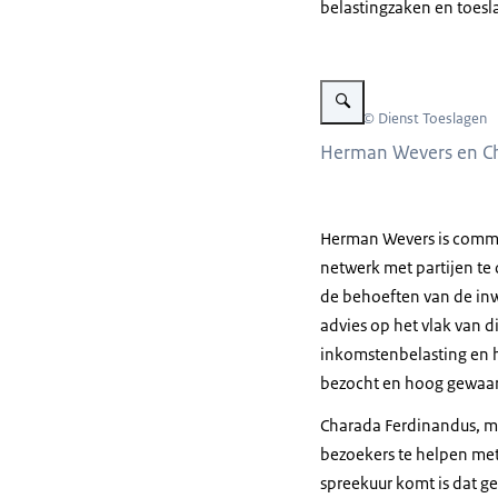
belastingzaken en toesl
Vergroot afbeelding Herma
Beeld: © Dienst Toeslagen
Herman Wevers en C
Herman Wevers is commun
netwerk met partijen te
de behoeften van de inw
advies op het vlak van d
inkomstenbelasting en 
bezocht en hoog gewaar
Charada Ferdinandus, m
bezoekers te helpen met
spreekuur komt is dat g