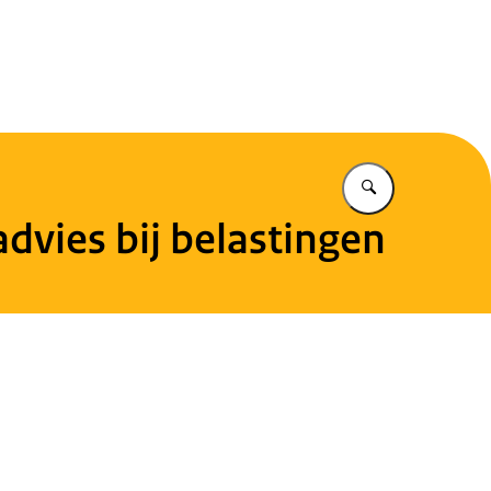
en
Vul in wat u z
dvies bij belastingen