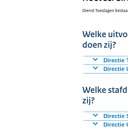
Dienst Toeslagen bestaat 
Welke uitvo
doen zij?
Directie
De directie Toe
Directie
(semi)automat
De directie UHT
Welke stafd
het toekenne
het afhande
zij?
het waarmak
het managen 
Directie
het zoeken n
De directie SR&
Directie