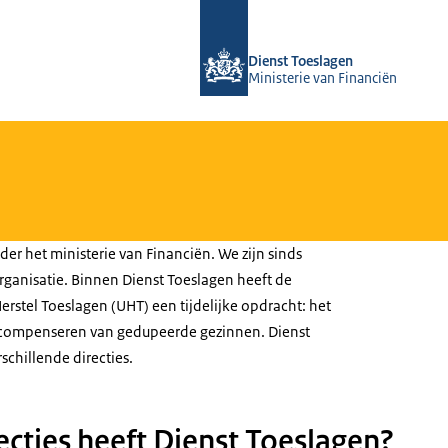
Naar de homepage van Over Toeslag
Dienst Toeslagen
Ministerie van Financiën
der het ministerie van Financiën. We zijn sinds
rganisatie. Binnen Dienst Toeslagen heeft de
erstel Toeslagen (UHT) een tijdelijke opdracht: het
 compenseren van gedupeerde gezinnen. Dienst
schillende directies.
ecties heeft Dienst Toeslagen?