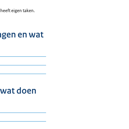
e heeft eigen taken.
lagen en wat
agen die niet
n wat doen