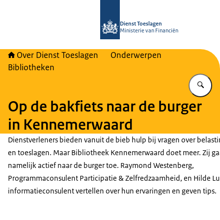
Naar de homepage van Over Toeslag
Dienst Toeslagen
Ministerie van Financiën
Over Dienst Toeslagen
Onderwerpen
Bibliotheken
Vu
Op de bakfiets naar de burger
in Kennemerwaard
Dienstverleners bieden vanuit de bieb hulp bij vragen over belast
en toeslagen. Maar Bibliotheek Kennemerwaard doet meer. Zij ga
namelijk actief naar de burger toe. Raymond Westenberg,
Programmaconsulent Participatie & Zelfredzaamheid, en Hilde L
informatieconsulent vertellen over hun ervaringen en geven tips.