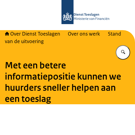
Naar de homepage van Over Toeslag
Dienst Toeslagen
Ministerie van Financiën
Over Dienst Toeslagen
Over ons werk
Stand
van de uitvoering
Vu
Met een betere
informatiepositie kunnen we
huurders sneller helpen aan
een toeslag
Beeld: © Dienst Toeslagen